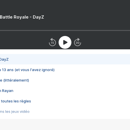
 Battle Royale - DayZ
 DayZ
 a 13 ans (et vous l'avez ignoré)
e (littéralement)
im Rayan
 toutes les règles
s les jeux vidéo
us choquant de Rockstar ? - Le scandale BULLY