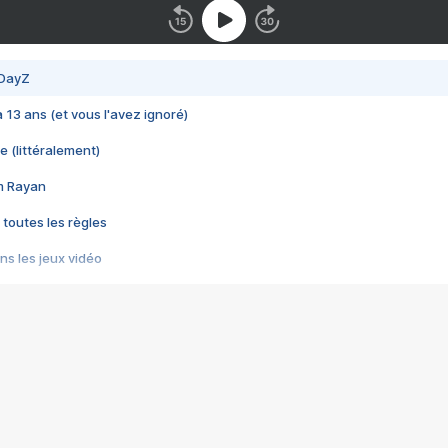
 DayZ
 a 13 ans (et vous l'avez ignoré)
e (littéralement)
im Rayan
 toutes les règles
s les jeux vidéo
us choquant de Rockstar ? - Le scandale BULLY
e plus moche de Steam
du RÊVE tourne au CAUCHEMAR
pendant 8 heures
it… à tort