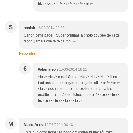
bizzzzzzz<br /> <br /> <br /> <br />
S
soniab
13/03/2014 20:08
Canon cette page!!! Super original la photo coupée de cette
façon, jamais osé faire ça moi ;-)
Répondre
6
6alamaison
15/03/2014 18:21
<br /> <br /> merci Sonia...<br /> <br /> <br /> il na
faut pas couper les yeux... et ça le fait...<br /> <br />
<br /> essaie sur une impression de mauvaise
qualité, tant qu'à être fichue... lol<br /> <br /> <br />
biz<br /> <br /> <br /> <br />
M
Marie-Anne
12/03/2014 08:48
Très jolie cette inspi ! Ta page est vraiment une réussite.