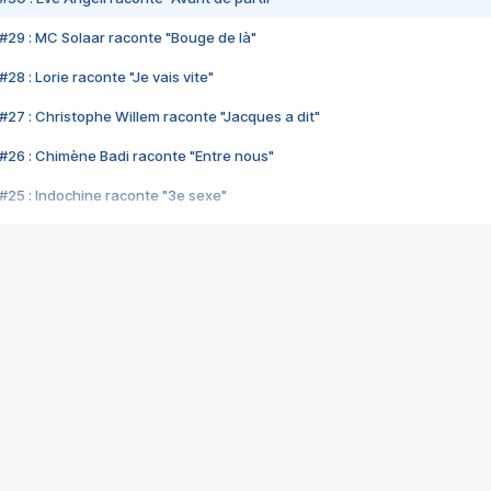
#29 : MC Solaar raconte "Bouge de là"
28 : Lorie raconte "Je vais vite"
#27 : Christophe Willem raconte "Jacques a dit"
#26 : Chimène Badi raconte "Entre nous"
#25 : Indochine raconte "3e sexe"
#24 : Zaho raconte "C'est chelou"
#23 : Patrick Bruel raconte "Au café des délices"
#22 : Kyo raconte "Le chemin"
#21 : Nolwenn Leroy raconte "Cassé"
#20 : Patrick Hernandez raconte "Born to be alive"
#19 : Lorie raconte "Près de moi"
#18 : Michael Jones raconte "A nos actes manqués" (avec Jean-Jacque