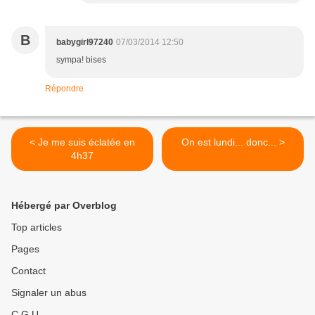
B
babygirl97240
07/03/2014 12:50
sympa! bises
Répondre
< Je me suis éclatée en
On est lundi... donc... >
4h37
Hébergé par Overblog
Top articles
Pages
Contact
Signaler un abus
C.G.U.