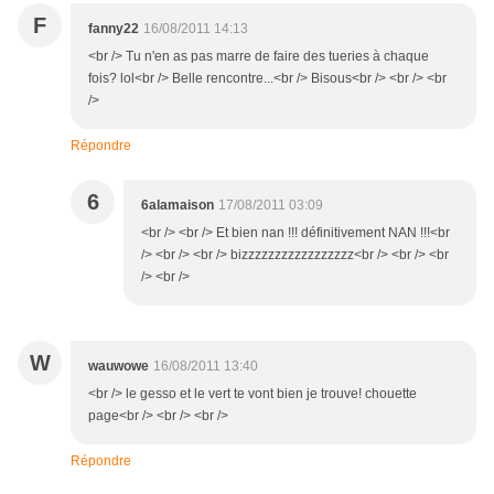
F
fanny22
16/08/2011 14:13
<br /> Tu n'en as pas marre de faire des tueries à chaque
fois? lol<br /> Belle rencontre...<br /> Bisous<br /> <br /> <br
/>
Répondre
6
6alamaison
17/08/2011 03:09
<br /> <br /> Et bien nan !!! définitivement NAN !!!<br
/> <br /> <br /> bizzzzzzzzzzzzzzzzz<br /> <br /> <br
/> <br />
W
wauwowe
16/08/2011 13:40
<br /> le gesso et le vert te vont bien je trouve! chouette
page<br /> <br /> <br />
Répondre