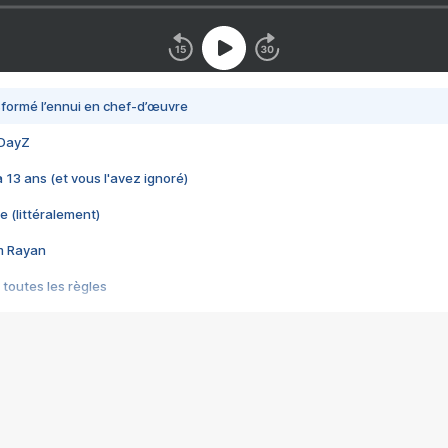
nsformé l’ennui en chef-d’œuvre
 DayZ
 a 13 ans (et vous l'avez ignoré)
e (littéralement)
im Rayan
 toutes les règles
s les jeux vidéo
us choquant de Rockstar ? - Le scandale BULLY
e plus moche de Steam
du RÊVE tourne au CAUCHEMAR