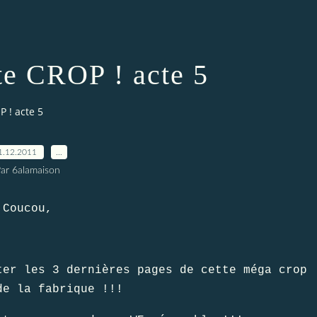
e CROP ! acte 5
 ! acte 5
1.12.2011
…
ar 6alamaison
Coucou,
ter les 3 dernières pages de cette méga crop
de la fabrique !!!