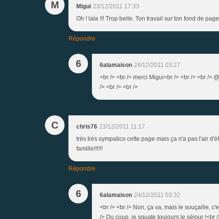
M
Migui
23/12/2011 17:33
Oh ! lala !!! Trop belle. Ton travail sur ton fond de pa
Répondre
6
6alamaison
24/12/2011 03:27
<br /> <br /> merci Migui<br /> <br /> <br /> 
/> <br /> <br />
C
chris76
23/12/2011 11:17
très très sympatico cette page mais ça n'a pas l'air d'èt
famille!!!!!!
Répondre
6
6alamaison
24/12/2011 03:32
<br /> <br /> Non, ça va, mais le souçaille, c'e
/> Du coup, je squate toujours le séjour !<br /