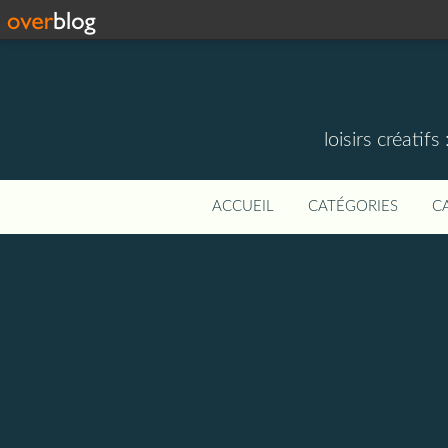
loisirs créati
ACCUEIL
CATÉGORIES
C