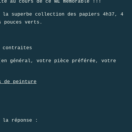
ite au cours de ce WE mémorable !!!
 la superbe collection des papiers 4h37, 4
s pouces verts.
 contraites
 général, votre pièce préférée, votre
s de peinture
 la réponse :