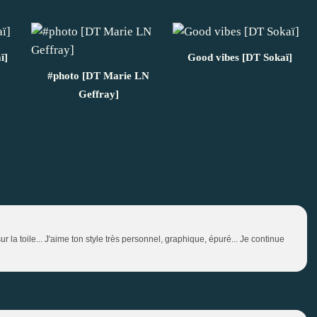
ï]
Good vibes [DT Sokaï]
#photo [DT Marie LN
Geffray]
a toile... J'aime ton style très personnel, graphique, épuré... Je continue