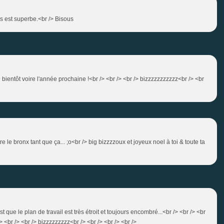
ges est superbe.<br /> Bisous
@ bientôt voire l'année prochaine !<br /> <br /> <br /> bizzzzzzzzzzz<br /> <br
re le bronx tant que ça... ;o<br /> big bizzzzoux et joyeux noel à toi & toute ta
st que le plan de travail est très étroit et toujours encombré...<br /> <br /> <br
> <br /> <br /> bizzzzzzzzz<br /> <br /> <br /> <br />