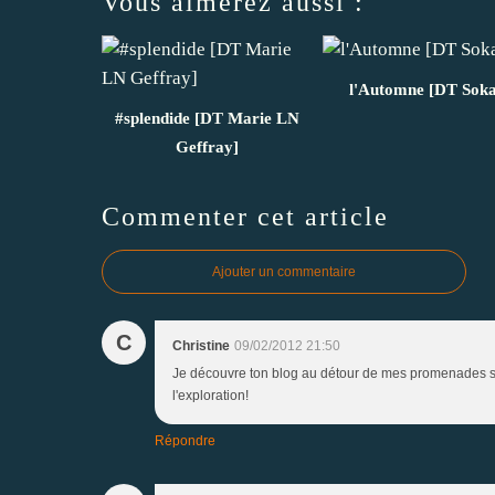
Vous aimerez aussi :
l'Automne [DT Soka
#splendide [DT Marie LN
Geffray]
Commenter cet article
Ajouter un commentaire
C
Christine
09/02/2012 21:50
Je découvre ton blog au détour de mes promenades sur l
l'exploration!
Répondre