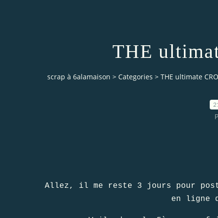
THE ultimat
scrap à 6alamaison
>
Categories
>
THE ultimate CROP
2
P
Allez, il me reste 3 jours pour pos
en ligne 