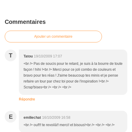
Commentaires
Ajouter un commentaire
T
Tatou
19/10/2009 17:07
<br /> Pas de soucis pour le retard, je suis à la bourre de toute
façon ! hihi !<br /> Merci pour ce joli combo de couleurs et
bravo pour tes réas ! J'aime beaucoup tes minis et je pense
refaire un tour par chez toi pour de l'inspiration !<br />
Scrap'bises<br /> <br /> <br />
Répondre
E
emiliechat
16/10/2009 16:58
<br /> ouf!!! te revoilà!! merci! et bisous!<br /> <br /> <br />