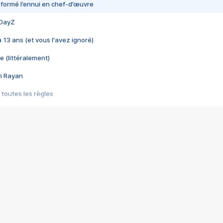
nsformé l’ennui en chef-d’œuvre
 DayZ
 a 13 ans (et vous l'avez ignoré)
e (littéralement)
im Rayan
 toutes les règles
s les jeux vidéo
us choquant de Rockstar ? - Le scandale BULLY
e plus moche de Steam
du RÊVE tourne au CAUCHEMAR
pendant 8 heures
it… à tort
umiliés par un jeu vidéo