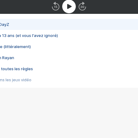
 DayZ
 a 13 ans (et vous l'avez ignoré)
e (littéralement)
im Rayan
 toutes les règles
s les jeux vidéo
us choquant de Rockstar ? - Le scandale BULLY
e plus moche de Steam
du RÊVE tourne au CAUCHEMAR
pendant 8 heures
it… à tort