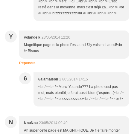
<br /> <br /> Merci Fidji...<br /> <br /> <br /> C'est
resté dans la moyenne, mais c'est déjà ça...<br /> <br
/> <br /> bizzzzzzzzzzzz<br /> <br /> <br /> <br />
Y
yolande k
23/05/2014 12:26
Magnifique page et la photo l'est aussi !J'y vais moi aussi!<br
/> Bisous
Répondre
6
6alamaison
27/05/2014 14:15
<br /> <br /> Merci Yolande??? La photo cest pas
moi, mais bientôt je ferai aussi bien (j'espère...)<br />
<br /> <br /> bizzzzzzzzzzzz<br /> <br /> <br /> <br />
N
NouNou
23/05/2014 09:49
Ah super cette page est MA.GNI.FI.QUE. Je file faire monter