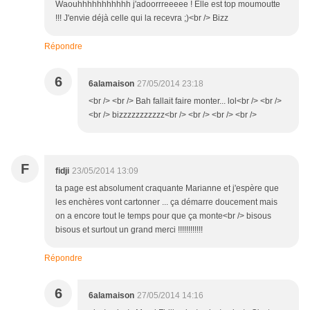
Waouhhhhhhhhhhh j'adoorrreeeee ! Elle est top moumoutte
!!! J'envie déjà celle qui la recevra ;)<br /> Bizz
Répondre
6
6alamaison
27/05/2014 23:18
<br /> <br /> Bah fallait faire monter... lol<br /> <br />
<br /> bizzzzzzzzzzz<br /> <br /> <br /> <br />
F
fidji
23/05/2014 13:09
ta page est absolument craquante Marianne et j'espère que
les enchères vont cartonner ... ça démarre doucement mais
on a encore tout le temps pour que ça monte<br /> bisous
bisous et surtout un grand merci !!!!!!!!!!!!
Répondre
6
6alamaison
27/05/2014 14:16