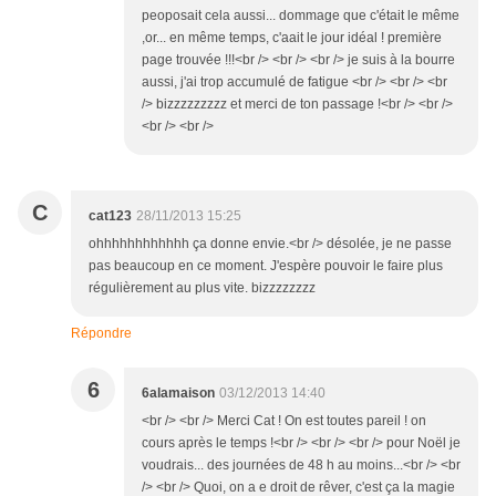
peoposait cela aussi... dommage que c'était le même
,or... en même temps, c'aait le jour idéal ! première
page trouvée !!!<br /> <br /> <br /> je suis à la bourre
aussi, j'ai trop accumulé de fatigue <br /> <br /> <br
/> bizzzzzzzzz et merci de ton passage !<br /> <br />
<br /> <br />
C
cat123
28/11/2013 15:25
ohhhhhhhhhhhh ça donne envie.<br /> désolée, je ne passe
pas beaucoup en ce moment. J'espère pouvoir le faire plus
régulièrement au plus vite. bizzzzzzzz
Répondre
6
6alamaison
03/12/2013 14:40
<br /> <br /> Merci Cat ! On est toutes pareil ! on
cours après le temps !<br /> <br /> <br /> pour Noël je
voudrais... des journées de 48 h au moins...<br /> <br
/> <br /> Quoi, on a e droit de rêver, c'est ça la magie