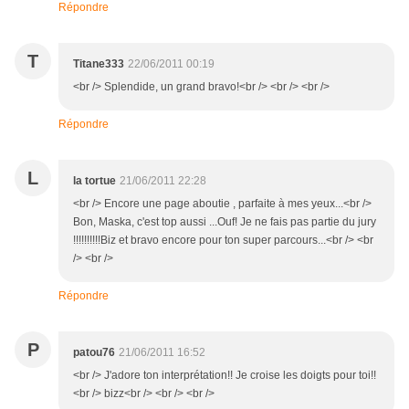
Répondre
T
Titane333
22/06/2011 00:19
<br /> Splendide, un grand bravo!<br /> <br /> <br />
Répondre
L
la tortue
21/06/2011 22:28
<br /> Encore une page aboutie , parfaite à mes yeux...<br />
Bon, Maska, c'est top aussi ...Ouf! Je ne fais pas partie du jury
!!!!!!!!!!Biz et bravo encore pour ton super parcours...<br /> <br
/> <br />
Répondre
P
patou76
21/06/2011 16:52
<br /> J'adore ton interprétation!! Je croise les doigts pour toi!!
<br /> bizz<br /> <br /> <br />