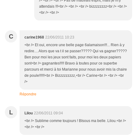
/> <br /> <br /> Pas de mauvais esprit, mais je m'y
attendais !!!<br /> <br /> <br /> bizzzzzzzz<br /> <br />
<br /> <br />
C
carine1968
22/06/2011 10:23
<br /> Et oui, encore une belle page 6alamaison!!!... Rien à y
redire.... Alors que va t il se passer????? Qui va gagner?????
Ben pour moi les jeux sont faits, pour moi les deux papiers
sont<br /> gagnantes!!!!! Bravo à toutes pour ce superbe
parcours et merci à toi Marianne pour nous avoir mis la chaire
de poule!!!!!!<br /> Bizzzzzzzzz,<br /> Carine<br /> <br /> <br
/>
Répondre
L
Lilou
22/06/2011 09:04
<br /> Sublime comme toujours ! BIsous ma belle. Lilou.<br />
<br /> <br />