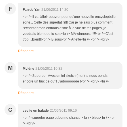
F
Fan de Yan
21/06/2011 14:20
<br /> Il va falloir oeuvrer pour qu'une nouvelle encyclopédie
sorte... Celle des superlatifs!!! Car je ne sais plus comment
t'exprimer mon enthousiasme à la vue de tes pages, je
voudrais bien que tu sois<br /> MA winneuse!!!!!<br /> C'est
trop ...Bien!!!<br /> Bisous<br /> Arlette<br /> <br /> <br />
Répondre
M
Mylène
21/06/2011 10:32
<br /> Superbe ! Avec un tel sketch (mdr) tu nous ponds
encore un truc de ouf ! J'adoooooore !<br /> <br /> <br />
Répondre
C
cecile en balade
21/06/2011 09:16
<br /> superbe page et bonne chance !<br /> bises<br /> <br
/> <br />