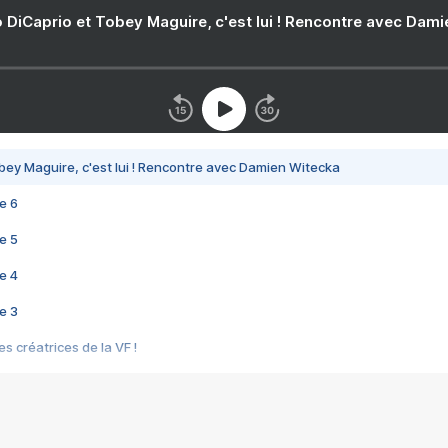
 DiCaprio et Tobey Maguire, c'est lui ! Rencontre avec Dam
bey Maguire, c'est lui ! Rencontre avec Damien Witecka
e 6
e 5
e 4
e 3
s créatrices de la VF !
e 2
e 1