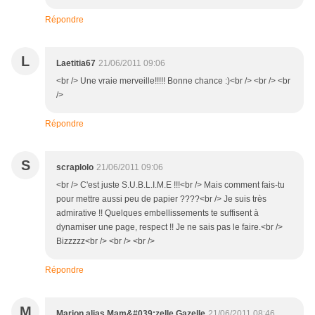
Répondre
L
Laetitia67
21/06/2011 09:06
<br /> Une vraie merveille!!!!! Bonne chance :)<br /> <br /> <br
/>
Répondre
S
scraplolo
21/06/2011 09:06
<br /> C'est juste S.U.B.L.I.M.E !!!<br /> Mais comment fais-tu
pour mettre aussi peu de papier ????<br /> Je suis très
admirative !! Quelques embellissements te suffisent à
dynamiser une page, respect !! Je ne sais pas le faire.<br />
Bizzzzz<br /> <br /> <br />
Répondre
M
Marion alias Mam&#039;zelle Gazelle
21/06/2011 08:46