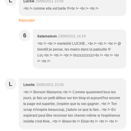
L
Luckie
20/06/2011 23:59
<br /> comme elle est belle !!!<br /> <br /> <br />
Répondre
6
6alamaison
23/06/2011 14:19
<br /> <br /> merkiiiiiii LUCKIE...<br /> <br /> <br /> @
bientôt je pense, les mains dans la patouille !!!
LoL<br /> <br /> <br /> bizzzzzzzzzz<br /> <br /> <br
/> <br />
L
Lisette
20/06/2011 23:50
<br /> Bonsoir Marianne,<br /> Comme quasiment tous les
jours, je fais un petit détour sur ton blog et aujourd'hui encore
ta page est superbe, j'espère que tu vas gagner...<br /> Ton
scrap m'inspire beaucoup, j'adore ce que tu fais...<br /> En
espérant peut être recroiser ton chemin même si l'expérience
inédite c'est finie...<br /> Bises<br /> Elise<br /> <br /> <br />