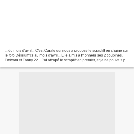
... du mois d'avril... C'est Carale qui nous a proposé le scraplift en chaine sur
le fofo Délirium'cs au mois d'avril... Elle a mis à l'honneur ses 2 coupines,
Emixam et Fanny 22... J'ai attrapé le scraplift en premier, et je ne pouvais pas
en lifter...