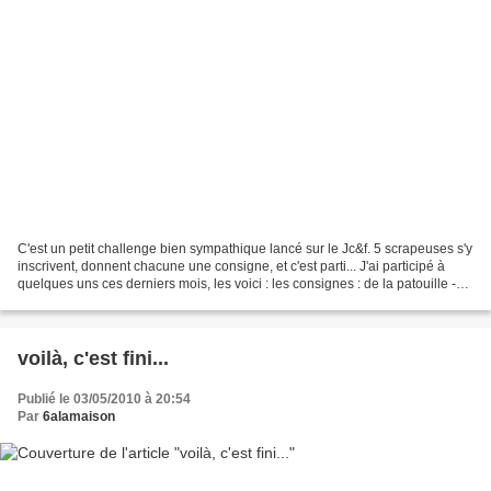
C'est un petit challenge bien sympathique lancé sur le Jc&f. 5 scrapeuses s'y
inscrivent, donnent chacune une consigne, et c'est parti... J'ai participé à
quelques uns ces derniers mois, les voici : les consignes : de la patouille -
une ou plusieurs photos...
voilà, c'est fini...
Publié le 03/05/2010 à 20:54
Par
6alamaison