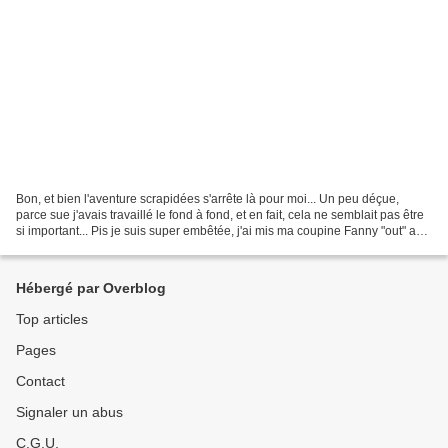
Bon, et bien l'aventure scrapidées s'arrête là pour moi... Un peu déçue,
parce sue j'avais travaillé le fond à fond, et en fait, cela ne semblait pas être
si important... Pis je suis super embêtée, j'ai mis ma coupine Fanny "out" au
tour précédent pour...
Hébergé par Overblog
Top articles
Pages
Contact
Signaler un abus
C.G.U.