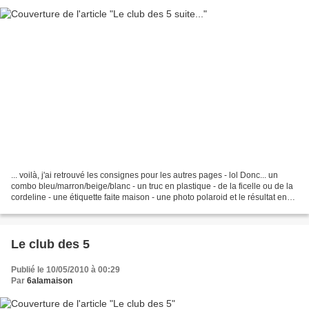
... voilà, j'ai retrouvé les consignes pour les autres pages - lol Donc... un
combo bleu/marron/beige/blanc - un truc en plastique - de la ficelle ou de la
cordeline - une étiquette faite maison - une photo polaroid et le résultat en
image : Le suivant...
Le club des 5
Publié le 10/05/2010 à 00:29
Par
6alamaison