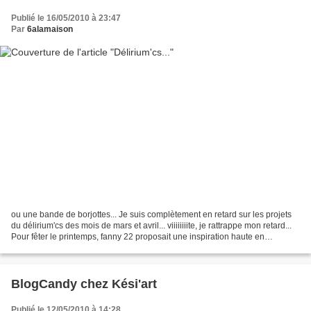
Publié le 16/05/2010 à 23:47
Par
6alamaison
ou une bande de borjottes... Je suis complètement en retard sur les projets
du délirium'cs des mois de mars et avril... viiiiiiiite, je rattrappe mon retard...
Pour fêter le printemps, fanny 22 proposait une inspiration haute en
couleurs... ma réa : L'expérience...
BlogCandy chez Kési'art
Publié le 12/05/2010 à 14:28