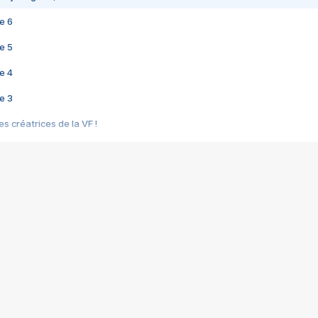
e 6
e 5
e 4
e 3
s créatrices de la VF !
e 2
e 1
e Mektoub My Love arrive enfin ! Rencontre avec Shaïn Boumedine et Sal
i : après Toni en famille
elle réalise le bouleversant Dites lui que je l'aime
ais ! Rencontre autour de Vie privée de Rebecca Zlotowski
 de Marguerite, Grave... Rencontre avec Ella Rumpf