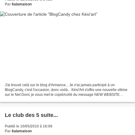
Par
6alamaison
J'ai trouvé celà sur le blog d'Armance... Je n'ai jamais participé à un
BlogCandy, c'est l'occasion, donc voilà... Kési'Art s'offre une nouvelle vitrine
sur le Net Donc je vous met le copié/collé du message NEW WEBSITE
L'aventure se termine ici mais se...
Le club des 5 suite...
Publié le 10/05/2010 à 16:06
Par
6alamaison