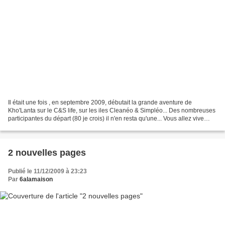
Il était une fois , en septembre 2009, débutait la grande aventure de
Kho'Lanta sur le C&S life, sur les iles Cleanéo & Simpléo... Des nombreuses
participantes du départ (80 je crois) il n'en resta qu'une... Vous allez vive
toutes les étapes et découvrir...
2 nouvelles pages
Publié le 11/12/2009 à 23:23
Par
6alamaison