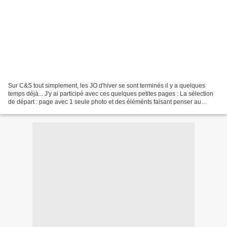
Sur C&S tout simplement, les JO d'hiver se sont terminés il y a quelques
temps déjà... J'y ai participé avec ces quelques petites pages : La sélection
de départ : page avec 1 seule photo et des éléménts faisant penser au
pays/continent choisi. Je vous...