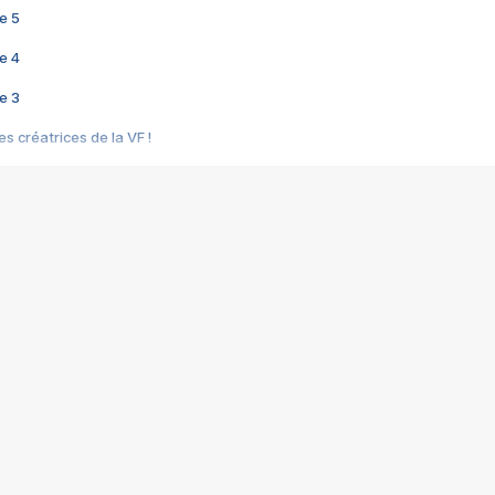
e 5
e 4
e 3
s créatrices de la VF !
e 2
e 1
e Mektoub My Love arrive enfin ! Rencontre avec Shaïn Boumedine et Sal
i : après Toni en famille
elle réalise le bouleversant Dites lui que je l'aime
ais ! Rencontre autour de Vie privée de Rebecca Zlotowski
 de Marguerite, Grave... Rencontre avec Ella Rumpf
 Les Rêveurs, un film intime sur la santé mentale