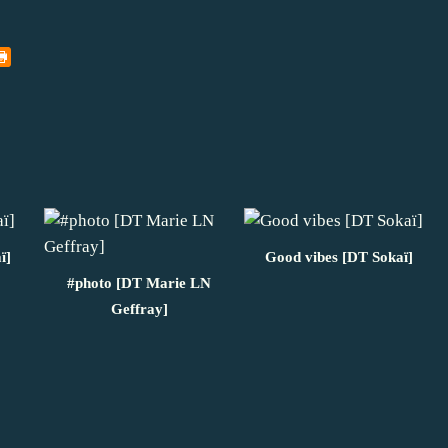
ï]
Good vibes [DT Sokaï]
#photo [DT Marie LN
Geffray]