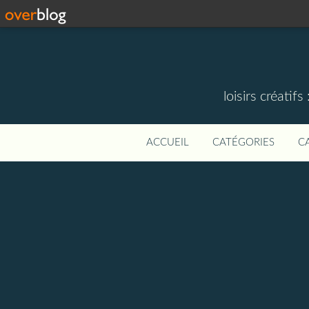
loisirs créati
ACCUEIL
CATÉGORIES
C