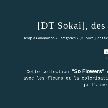
[DT Sokai], des
scrap à 6alamaison
>
Categories
>
[DT Sokai], des fl
1
P
"So Flowers"
Cette collection
avec les fleurs et la colorisat
je l'aime