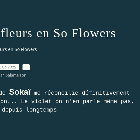
 fleurs en So Flowers
eurs en So Flowers
3.06.2022
…
ar 6alamaison
Sokaï
de
me réconcilie définitivement
ion... Le violet on n'en parle même pas,
 depuis longtemps