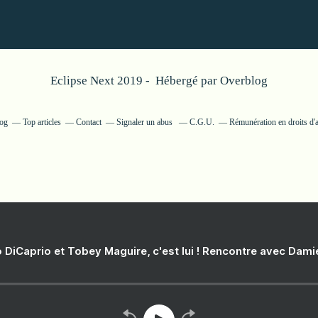
Eclipse Next 2019 - Hébergé par
Overblog
log
Top articles
Contact
Signaler un abus
C.G.U.
Rémunération en droits d'
 DiCaprio et Tobey Maguire, c'est lui ! Rencontre avec Dam