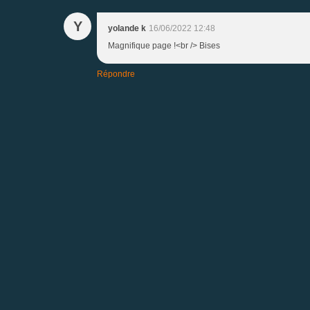
Y
yolande k
16/06/2022 12:48
Magnifique page !<br /> Bises
Répondre