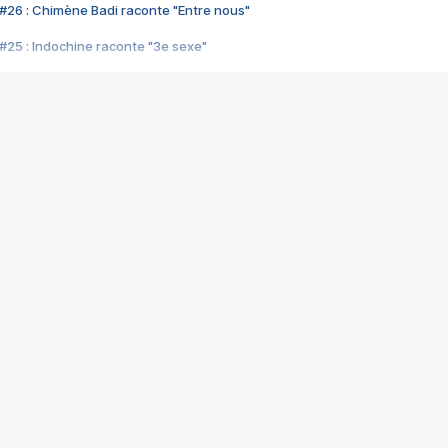
#26 : Chimène Badi raconte "Entre nous"
#25 : Indochine raconte "3e sexe"
#24 : Zaho raconte "C'est chelou"
#23 : Patrick Bruel raconte "Au café des délices"
#22 : Kyo raconte "Le chemin"
#21 : Nolwenn Leroy raconte "Cassé"
#20 : Patrick Hernandez raconte "Born to be alive"
#19 : Lorie raconte "Près de moi"
#18 : Michael Jones raconte "A nos actes manqués" (avec Jean-Jacque
#17 : Khaled raconte "Aïcha"
#16 : Corneille raconte "Parce qu'on vient de loin"
#15 : Indochine raconte "L'aventurier"
14 : Lorie raconte "Sur un air latino"