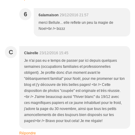
6
6alamaison
29/12/2016 21:57
merci Bellule... elle reflete un peu la magie de
Noel<br /> bizzz
C
Clairelle
23/12/2016 15:45
Je n'ai pas eu e temps de passer par ici depuis quelques
semaines (occupations familiales et professionnelles
obligent). Je profite donc d'un moment avant le
"débarquement familial" pour Noël, pour me promener sur ton
blog et j'y découvre de très belles pages! <br /> Cette
disposition de photos "coupée" est originale et très réussie.
<br /> J'aime beaucoup aussi "l'hiver blanc" du 19/12 avec
ces magnifiques papiers et ce jaune inhabituel pour le froid,
j'adore ta page du 30 novembre, ainsi que tous les petits
amoncellements de dies toujours bien disposés sur tes
pages!<br /> Bravo pour tout cela! Je me régale!
Répondre