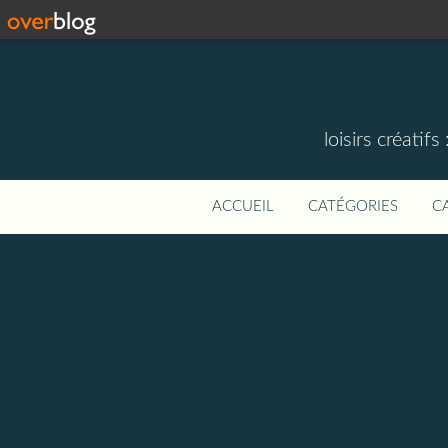
loisirs créati
ACCUEIL
CATÉGORIES
C