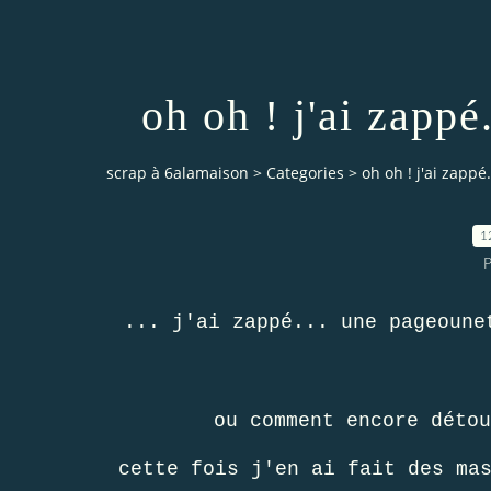
oh oh ! j'ai zappé
scrap à 6alamaison
>
Categories
>
oh oh ! j'ai zappé
1
P
... j'ai zappé... une pageoune
ou comment encore déto
cette fois j'en ai fait des ma