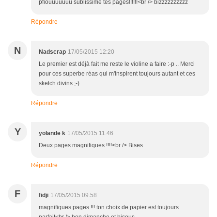
pfiouuuuuuu sublissime tes pages!!!!!!<br /> bizzzzzzzzzz
Répondre
N
Nadscrap
17/05/2015 12:20
Le premier est déjà fait me reste le violine a faire :-p .. Merci
pour ces superbe réas qui m'inspirent toujours autant et ces
sketch divins ;-)
Répondre
Y
yolande k
17/05/2015 11:46
Deux pages magnifiques !!!!<br /> Bises
Répondre
F
fidji
17/05/2015 09:58
magnifiques pages !!! ton choix de papier est toujours