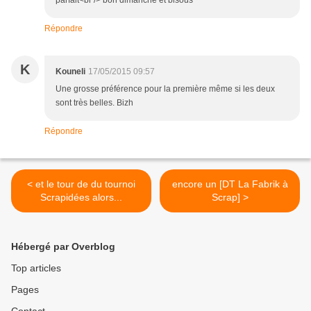
parfait<br /> bon dimanche et bisous
Répondre
K
Kouneli
17/05/2015 09:57
Une grosse préférence pour la première même si les deux
sont très belles. Bizh
Répondre
< et le tour de du tournoi
encore un [DT La Fabrik à
Scrapidées alors...
Scrap] >
Hébergé par Overblog
Top articles
Pages