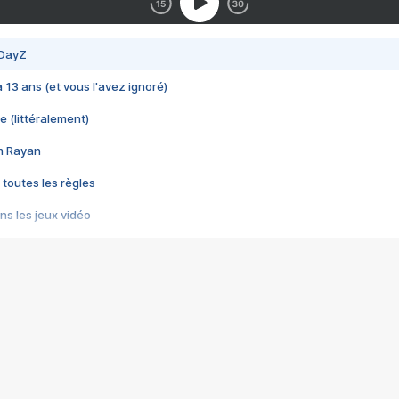
 DayZ
 a 13 ans (et vous l'avez ignoré)
e (littéralement)
im Rayan
 toutes les règles
s les jeux vidéo
us choquant de Rockstar ? - Le scandale BULLY
e plus moche de Steam
du RÊVE tourne au CAUCHEMAR
pendant 8 heures
it… à tort